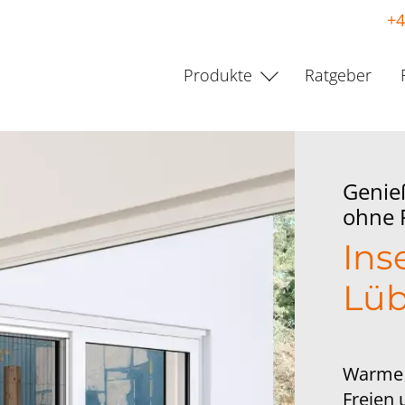
+4
Produkte
Ratgeber
Genie
ohne P
Ins
Lü
Warme 
Freien 