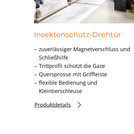
w
a
h
l
Insektenschutz-Drehtür
zuverlässiger Magnetverschluss und
Schließhilfe
Trittprofil schützt die Gaze
Quersprosse mit Griffleiste
flexible Bedienung und
Kleintierschleuse
Produktdetails