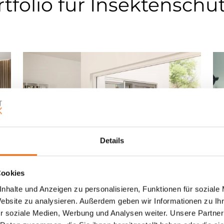
folio für Insektenschu
Details
Cookies
n
Insektenschutz-Plissee
I
nhalte und Anzeigen zu personalisieren, Funktionen für soziale
Website zu analysieren. Außerdem geben wir Informationen zu I
quer verschiebbares Plissee,
r soziale Medien, Werbung und Analysen weiter. Unsere Partner