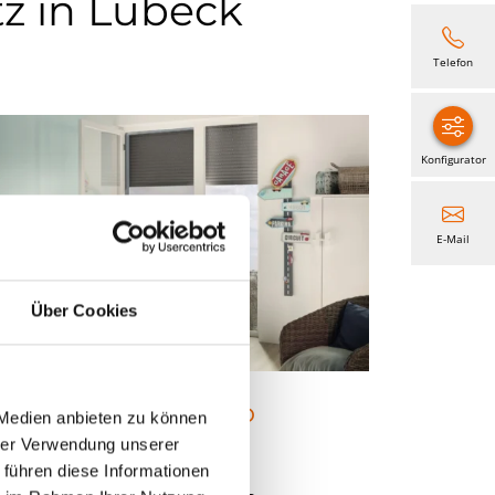
tz in Lübeck
Telefon
Konfigurator
E-Mail
Über Cookies
nsektenschutz-Rollo
 Medien anbieten zu können
hrer Verwendung unserer
fest montiert und stabil
 führen diese Informationen