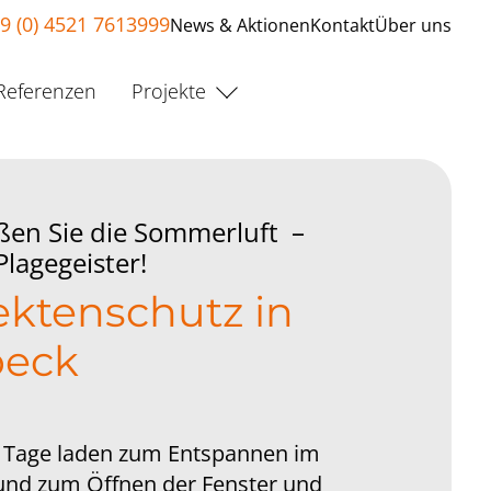
9 (0) 4521 7613999
News & Aktionen
Kontakt
Über uns
Referenzen
Projekte
ßen Sie die Sommerluft –
lagegeister!
ektenschutz in
beck
Tage laden zum Entspannen im
und zum Öffnen der Fenster und