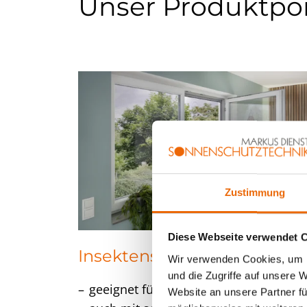
Unser Produktport
Zustimmung
Diese Webseite verwendet 
Insektenschutz-Festrahme
Wir verwenden Cookies, um I
und die Zugriffe auf unsere 
geeignet für verschiedenste Fenster,
Website an unsere Partner fü