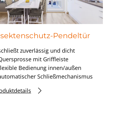
nsektenschutz-Pendeltür
schließt zuverlässig und dicht
Quersprosse mit Griffleiste
flexible Bedienung innen/außen
automatischer Schließmechanismus
oduktdetails