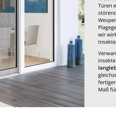
Türen e
stören
Wespen
Plagege
wir wir
Insekt
Verwand
insekte
langle
gleichz
fertige
Maß für