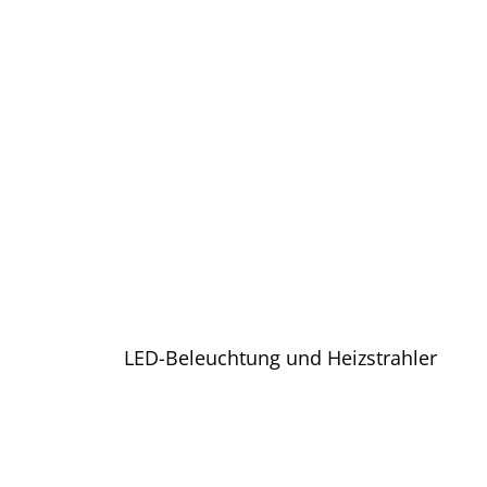
w
a
h
l
LED-Beleuchtung und Heizstrahler