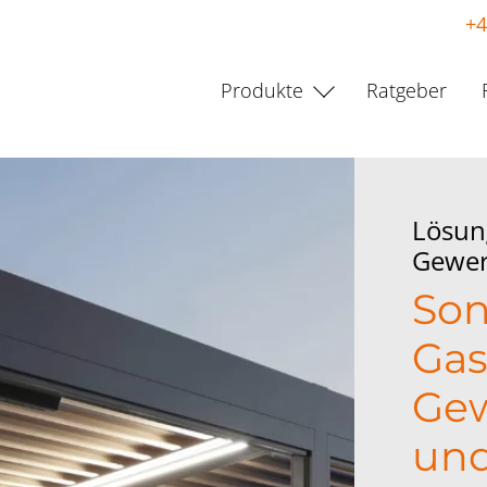
+4
Produkte
Ratgeber
Lösun
Gewe
Son
Gas
Gew
un