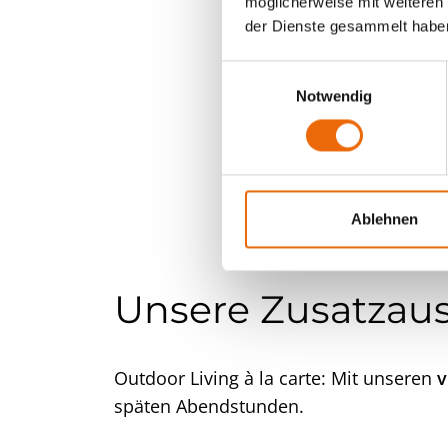
möglicherweise mit weiteren
der Dienste gesammelt habe
Sie inter
E
Notwendig
i
n
w
i
l
l
Ablehnen
i
g
u
Unsere Zusatzau
n
g
s
Outdoor Living à la carte: Mit unseren
v
a
späten Abendstunden.
u
s