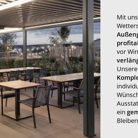
Mit un
Wetter
Außeng
profit
vor Win
verlän
Unser
Komple
individ
Wünsche
Aussta
ein
gem
Bleiben