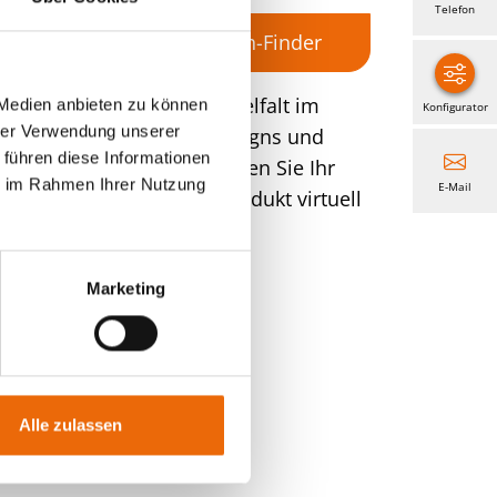
Telefon
dach
Markisentuch-Finder
Erleben Sie die Vielfalt im
 Medien anbieten zu können
Konfigurator
hrer Verwendung unserer
Bereich Stoff-Designs und
 führen diese Informationen
oor
Farben. Hier können Sie Ihr
ie im Rahmen Ihrer Nutzung
E-Mail
lten
Sonnenschutz-Produkt virtuell
gestalten.
Marketing
Alle zulassen