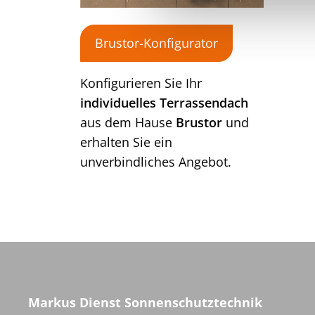
u
n
g
Brustor-Konfigurator
s
a
Konfigurieren Sie Ihr
u
individuelles Terrassendach
s
aus dem Hause
Brustor
und
w
a
erhalten Sie ein
h
unverbindliches Angebot.
l
Markus Dienst Sonnenschutztechnik