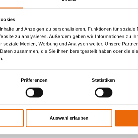
Markisen / Terrassen
konfigurieren
Cookies
nhalte und Anzeigen zu personalisieren, Funktionen für soziale
Website zu analysieren. Außerdem geben wir Informationen zu I
Konfigurieren Sie Ihr
r soziale Medien, Werbung und Analysen weiter. Unsere Partner
Wunschprodukt im
Outd
 Daten zusammen, die Sie ihnen bereitgestellt haben oder die s
Living Bereich
und erha
n.
Sie ein unverbindliches
Angebot.
Präferenzen
Statistiken
Auswahl erlauben