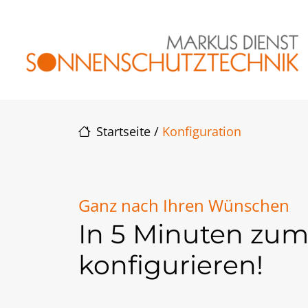
Direkt zur Top-Navigation
Direkt zur Hauptnavigation
Zum Inhalt springen
Direkt zum Footer
Hauptnavigation
Startseite
/
Konfiguration
Ganz nach Ihren Wünschen
In 5 Minuten zu
konfigurieren!