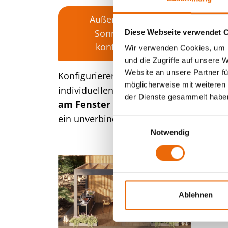
Außenliegenden
Sonnenschutz
Diese Webseite verwendet 
konfigurieren
Wir verwenden Cookies, um I
und die Zugriffe auf unsere 
Website an unsere Partner fü
Konfigurieren Sie Ihren
möglicherweise mit weiteren
individuellen
Sonnenschutz
der Dienste gesammelt habe
am Fenster
und erhalten Sie
ein unverbindliches Angebot.
E
Notwendig
i
n
w
i
l
l
Ablehnen
i
g