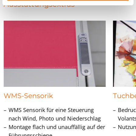
l
Ausstattungsextras
WMS-Sensorik
Tuchbe
WMS Sensorik für eine Steuerung
Bedruc
nach Wind, Photo und Niederschlag
Volant
Montage flach und unauffällig auf der
Nutzun
Führungsschiene