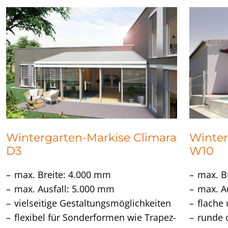
Wintergarten-Markise Climara
Winter
D3
W10
max. Breite: 4.000 mm
max. B
max. Ausfall: 5.000 mm
max. A
vielseitige Gestaltungsmöglichkeiten
flache
flexibel für Sonderformen wie Trapez-
runde 