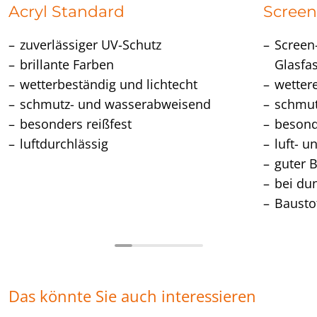
Acryl Standard
Scree
zuverlässiger UV-Schutz
Screen
brillante Farben
Glasfa
wetterbeständig und lichtecht
wetter
schmutz- und wasserabweisend
schmu
besonders reißfest
besond
luftdurchlässig
luft- u
guter 
bei du
Bausto
Das könnte Sie auch interessieren