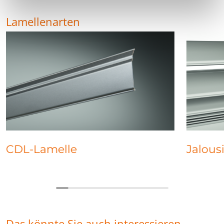
Lamellenarten
CDL-Lamelle
Jalous
Das könnte Sie auch interessieren