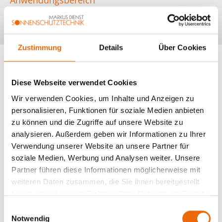
Neubau, Renovierung
Zustimmung
Details
Über Cookies
Diese Webseite verwendet Cookies
Wir verwenden Cookies, um Inhalte und Anzeigen zu
personalisieren, Funktionen für soziale Medien anbieten
zu können und die Zugriffe auf unsere Website zu
analysieren. Außerdem geben wir Informationen zu Ihrer
Verwendung unserer Website an unsere Partner für
soziale Medien, Werbung und Analysen weiter. Unsere
Partner führen diese Informationen möglicherweise mit
weiteren Daten zusammen, die Sie ihnen bereitgestellt
haben oder die sie im Rahmen Ihrer Nutzung der Dienste
gesammelt haben.
Zusatzausstattung und Individualisierung.
E
Notwendig
i