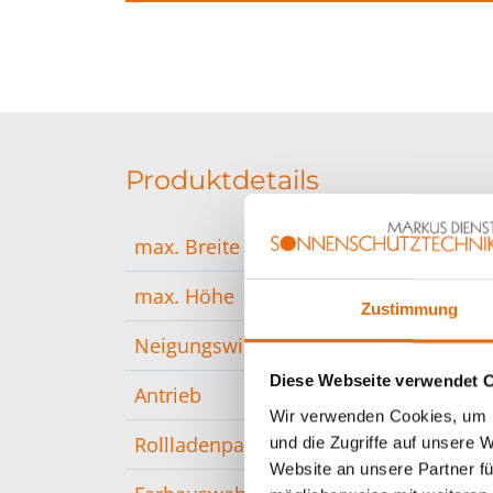
Produktdetails
max. Breite
240
max. Höhe
250
Zustimmung
Neigungswinkel
10° b
Diese Webseite verwendet 
Antrieb
Funkm
Wir verwenden Cookies, um I
Rollladenpanzer
Alum
und die Zugriffe auf unsere 
Website an unsere Partner fü