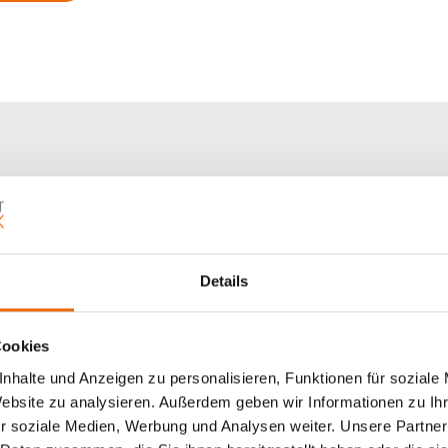
0 mm
0 mm
Details
is 45°
Cookies
otor, Gurt, Kurbel, Motor, Schnur, Solar-Antrieb
nhalte und Anzeigen zu personalisieren, Funktionen für soziale
inium, Kunststoff
Website zu analysieren. Außerdem geben wir Informationen zu I
r soziale Medien, Werbung und Analysen weiter. Unsere Partner