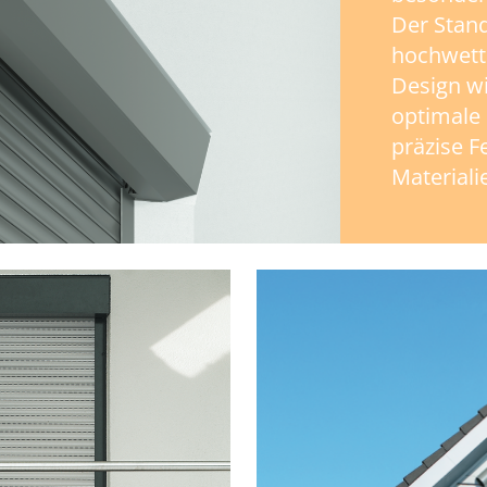
Der Stand
hochwett
Design wi
optimale 
präzise F
Materiali