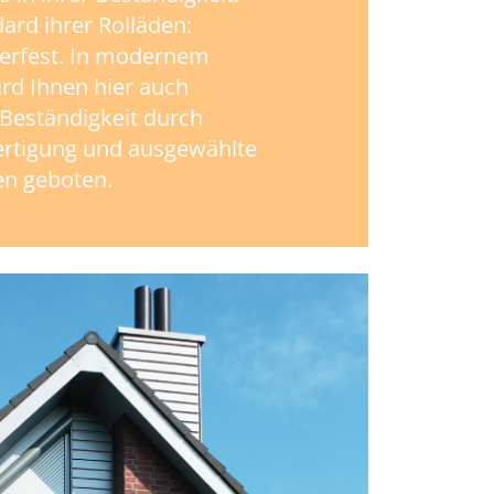
ard ihrer Rolläden:
erfest. In modernem
rd Ihnen hier auch
Beständigkeit durch
ertigung und ausgewählte
en geboten.