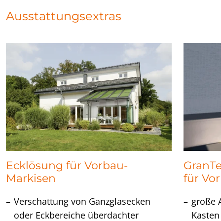
Ausstattungsextras
Ecklösung für Vorbau-
GranTe
Markisen
für V
Verschattung von Ganzglasecken
große 
oder Eckbereiche überdachter
Kasten