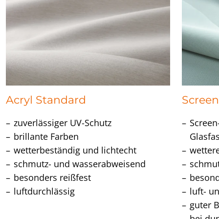
Acryl Standard
Scree
zuverlässiger UV-Schutz
Screen
brillante Farben
Glasfa
wetterbeständig und lichtecht
wetter
schmutz- und wasserabweisend
schmu
besonders reißfest
besond
luftdurchlässig
luft- u
guter 
bei du