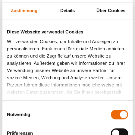
Intelligente Funktionen
Zustimmung
Details
Über Cookies
passgenaue, robuste Abdeckhauben
Diese Webseite verwendet Cookies
Jetzt unverbindliches Angebot anfordern!
Wir verwenden Cookies, um Inhalte und Anzeigen zu
personalisieren, Funktionen für soziale Medien anbieten
zu können und die Zugriffe auf unsere Website zu
analysieren. Außerdem geben wir Informationen zu Ihrer
Verwendung unserer Website an unsere Partner für
soziale Medien, Werbung und Analysen weiter. Unsere
Partner führen diese Informationen möglicherweise mit
weiteren Daten zusammen, die Sie ihnen bereitgestellt
haben oder die sie im Rahmen Ihrer Nutzung der Dienste
gesammelt haben.
E
Notwendig
i
n
w
Präferenzen