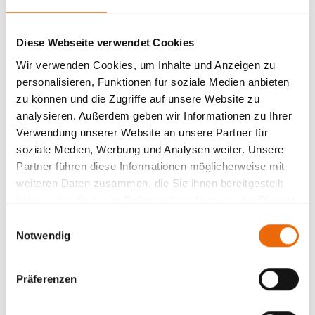
Diese Webseite verwendet Cookies
Wir verwenden Cookies, um Inhalte und Anzeigen zu
personalisieren, Funktionen für soziale Medien anbieten
zu können und die Zugriffe auf unsere Website zu
analysieren. Außerdem geben wir Informationen zu Ihrer
Verwendung unserer Website an unsere Partner für
soziale Medien, Werbung und Analysen weiter. Unsere
Partner führen diese Informationen möglicherweise mit
weiteren Daten zusammen, die Sie ihnen bereitgestellt
haben oder die sie im Rahmen Ihrer Nutzung der Dienste
gesammelt haben.
E
Notwendig
i
n
w
Präferenzen
i
l