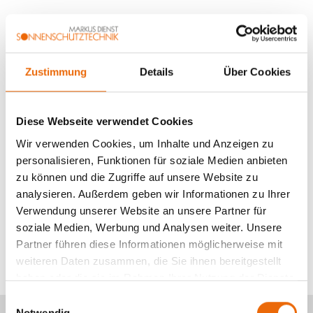
Produktvorteile
Mit nur einem Griff aus- und wieder einfahrbar 
Zustimmung
Details
Über Cookies
Im Winter leicht auszuhängen und platzsparend
zu verstauen
Diese Webseite verwendet Cookies
Als abgeschrägte Variante erhältlich
Wir verwenden Cookies, um Inhalte und Anzeigen zu
Stoff kann auf eine Markise abgestimmt werden
personalisieren, Funktionen für soziale Medien anbieten
oder ermöglicht als Screen-Stoff die Durchsicht
zu können und die Zugriffe auf unsere Website zu
nach draußen
analysieren. Außerdem geben wir Informationen zu Ihrer
Verwendung unserer Website an unsere Partner für
soziale Medien, Werbung und Analysen weiter. Unsere
Jetzt unverbindliches Angebot anfordern!
Partner führen diese Informationen möglicherweise mit
weiteren Daten zusammen, die Sie ihnen bereitgestellt
haben oder die sie im Rahmen Ihrer Nutzung der Dienste
gesammelt haben.
E
Notwendig