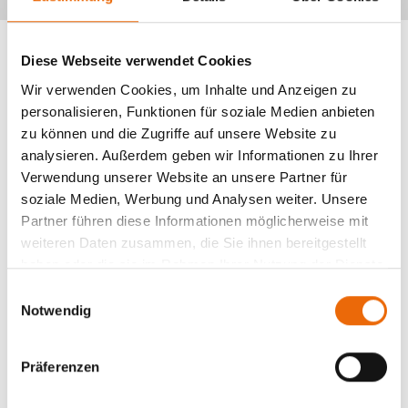
Diese Webseite verwendet Cookies
Wir verwenden Cookies, um Inhalte und Anzeigen zu
personalisieren, Funktionen für soziale Medien anbieten
zu können und die Zugriffe auf unsere Website zu
analysieren. Außerdem geben wir Informationen zu Ihrer
Verwendung unserer Website an unsere Partner für
soziale Medien, Werbung und Analysen weiter. Unsere
Partner führen diese Informationen möglicherweise mit
weiteren Daten zusammen, die Sie ihnen bereitgestellt
haben oder die sie im Rahmen Ihrer Nutzung der Dienste
gesammelt haben.
E
Notwendig
i
n
Smart Home-Technologien vernetzen
w
Präferenzen
Ihre Geräte für mehr Komfort,
i
Sicherheit und Energieeffizienz – alles
l