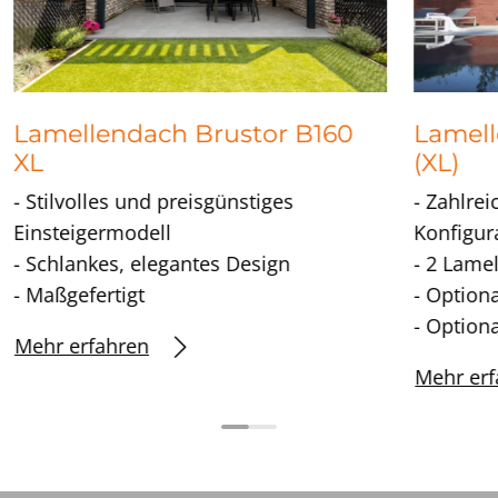
Lamellendach Brustor B160
Lamell
XL
(XL)
- Stilvolles und preisgünstiges
- Zahlrei
Einsteigermodell
Konfigur
- Schlankes, elegantes Design
- 2 Lame
- Maßgefertigt
- Optiona
- Option
Mehr erfahren
Mehr erf