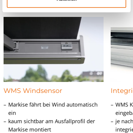
Ausstattungsextras
h
l
WMS Windsensor
Integr
Markise fährt bei Wind automatisch
WMS Ko
ein
eingeb
kaum sichtbar am Ausfallprofil der
je nac
Markise montiert
integr