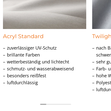
Acryl Standard
Twiligh
zuverlässiger UV-Schutz
nach Ba
brillante Farben
schwer
wetterbeständig und lichtecht
sehr g
schmutz- und wasserabweisend
Farb- u
besonders reißfest
hohe W
luftdurchlässig
Polyes
luftdur