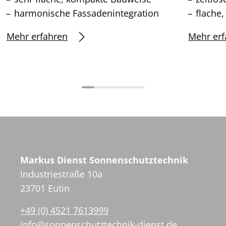
harmonische Fassadenintegration
flache
Mehr erfahren
Mehr erf
Markus Dienst Sonnenschutztechnik
Industriestraße 10a
23701 Eutin
+49 (0) 4521 7613999
info@sonnenschutztechnik-dienst.de