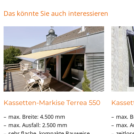
Das könnte Sie auch interessieren
Kassetten-Markise Terrea 550
Kasset
max. Breite: 4.500 mm
max. B
max. Ausfall: 2.500 mm
max. A
sehr flache, kompakte Bauweise
zeitlo