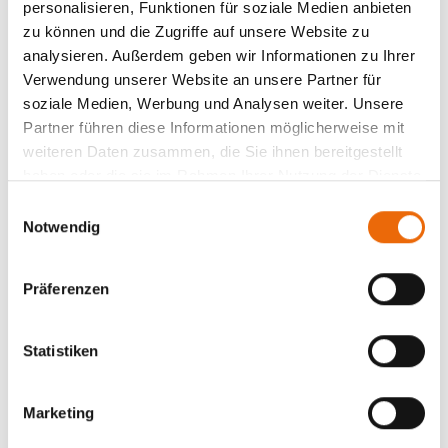
personalisieren, Funktionen für soziale Medien anbieten
zu können und die Zugriffe auf unsere Website zu
analysieren. Außerdem geben wir Informationen zu Ihrer
Verwendung unserer Website an unsere Partner für
soziale Medien, Werbung und Analysen weiter. Unsere
Partner führen diese Informationen möglicherweise mit
weiteren Daten zusammen, die Sie ihnen bereitgestellt
haben oder die sie im Rahmen Ihrer Nutzung der Dienste
gesammelt haben.
E
Notwendig
i
n
w
Präferenzen
i
l
l
Statistiken
i
g
Marketing
u
Details und Varianten
n