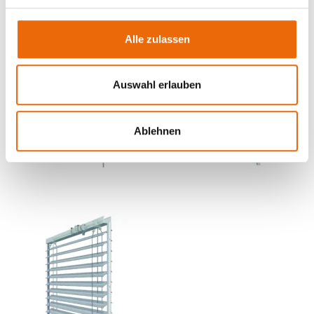
g
s
Alle zulassen
a
u
s
Auswahl erlauben
w
a
Ablehnen
h
l